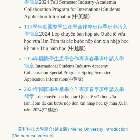
學簡章
2024 Fall Semester Industry-Academia
Collaboration Program for International Students
Application Information
(中英版)
113學年度國際學生產學合作專班秋季班申請入
學簡章
2024
Lớp chuyên ban
hợp tác
Quốc tế
vừa
học vừa làm.
Tóm tắt các bước nộp đơn xin nhập học
kỳ mùa Thu năm học
(中越版)
2024年國際學生產學合作專班春季班申請入學
簡章
International Students Industry-Academy
Collaboration Special Programs Spring Semester
(中英版)
Application Information
2024年國際學生產學合作專班春季班申請入學
簡章
Lớp chuyên ban
hợp tác
Quốc tế
vừa học vừa
làm.
Tóm tắt các bước nộp đơn xin nhập học kỳ mùa Xuân
(中越版)
năm 2024
美和科技大學簡介(越文版) Meiho University Introduction
(Vietnamese version)