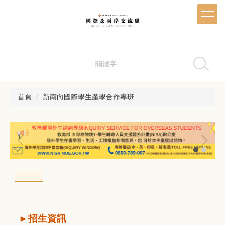
跳
到
主
要
內
容
搜尋
區
首頁
新南向國際學生產學合作專班
►
招生資訊