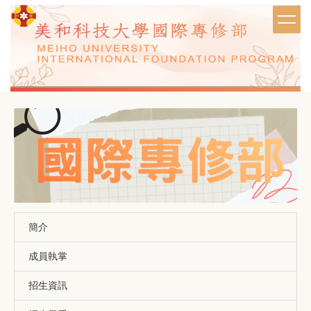
跳
到
主
要
內
容
區
簡介
成員執掌
招生資訊