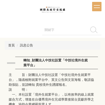
跳
到
主
要
內
容
搜尋
區
首頁
訊息公告
轉知_財團法人中技社設置「中技社境外生就
業平台」
主 旨：財團法人中技社設置「中技社境外生就業平
台」，隨函檢附就業平台中、英文公告與文宣海報，敬請協
助張貼，並請轉知 貴校境外生踴躍報名。
說 明：
一、本社設置「境外生就業平台」，以有效率的線上就業
媒合方式，增進在台優秀境外生完成學業後留台貢獻所學之
機會，協助企業網羅所需人才。