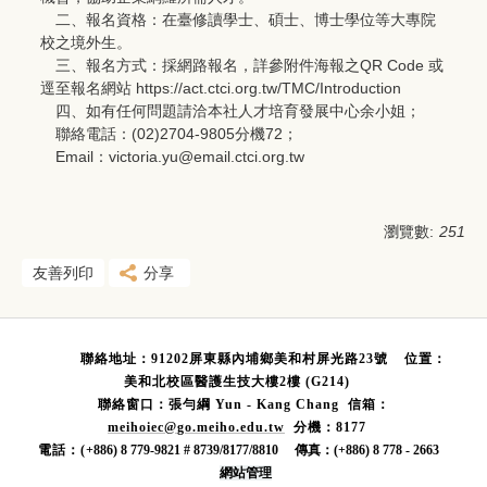
二、報名資格：在臺修讀學士、碩士、博士學位等大專院
校之境外生。
三、報名方式：採網路報名，詳參附件海報之QR Code 或
逕至報名網站 https://act.ctci.org.tw/TMC/Introduction
四、如有任何問題請洽本社人才培育發展中心余小姐；
聯絡電話：(02)2704-9805分機72；
Email：victoria.yu@email.ctci.org.tw
瀏覽數:
251
友善列印
分享
聯絡地址：91202屏東縣內埔鄉美和村屏光路23號
位置：
美和北校區醫護生技大樓2樓 (G214)
聯絡窗口：張勻綱
Yun - Kang Chang 信箱：
meihoie
c@
go.meiho.edu.tw
分機：8177
電話：(
+886) 8 779-9821 # 8739/8177/8810 傳真：(+886) 8 778 - 2663
網站管理