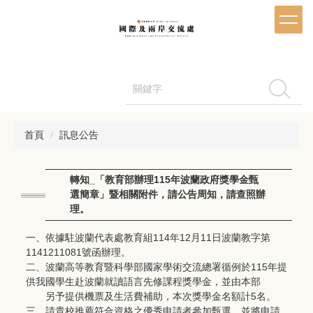
跳
到
主
要
內
容
搜尋
區
首頁
訊息公告
轉知_「教育部辦理115年波蘭政府獎學金甄
選簡章」暨相關附件，請公告周知，請查照辦
理。
一、依據駐波蘭代表處教育組114年12月11日波蘭教字第
1141211081號函辦理。
二、波蘭高等教育暨科學部國家學術交流總署循例於115年提
供我國學生赴波蘭就讀語言先修課程獎學金，並由本部
另予提供機票及生活費補助，本次獎學金名額計5名。
三、請貴校推薦符合資格之優秀申請者參加甄選，並將申請