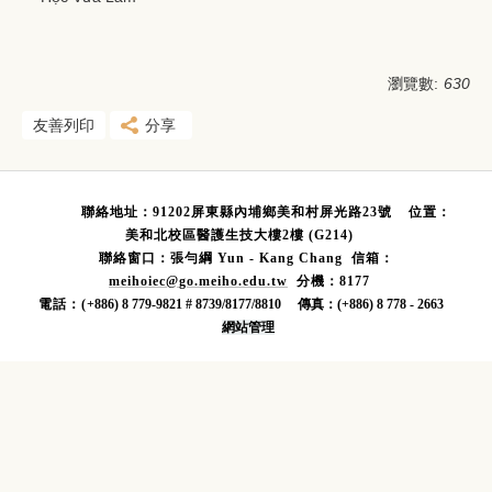
瀏覽數:
630
友善列印
分享
聯絡地址：91202屏東縣內埔鄉美和村屏光路23號
位置：
美和北校區醫護生技大樓2樓 (G214)
聯絡窗口：張勻綱
Yun - Kang Chang 信箱：
meihoie
c@
go.meiho.edu.tw
分機：8177
電話：(
+886) 8 779-9821 # 8739/8177/8810 傳真：(+886) 8 778 - 2663
網站管理