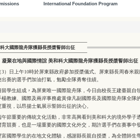
missions
International Foundation Program
誼 美和科大國際龍舟隊獲縣長授槳誓師出征
凝聚在地與國際情誼
美和科大國際龍舟隊獲縣長授槳誓師出征
（
3
）日上午
10
時於屏東縣政府參加授槳儀式。屏東縣長周春米親
校出賽的選手們加油打氣，勉勵全隊勇奪佳績。
籍留學生組成
，
為屏東唯一國際龍舟隊，今日由校長王建臺親自
手楊教練、國際及兩岸事務處黃偉凡副國際長及國際龍舟隊全隊
度重視，以昂揚士氣展示誓師出征的決心。
端午節重要的傳統文化活動，非常高興看到美和科大的境外學子
體育競賽，也是一場重要的國際文化外交，期許選手們在賽事中
豐富國際學生的在地文化體驗，感謝縣長親自授槳，為全體師生