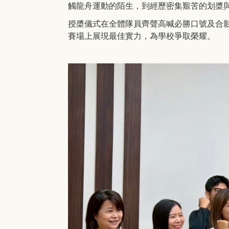
觸龍舟運動的陌生，到經歷密集艱苦的划槳
授槳儀式在全體隊員齊聲高喊必勝口號及合
賽場上展現最佳實力，為學校爭取榮耀。