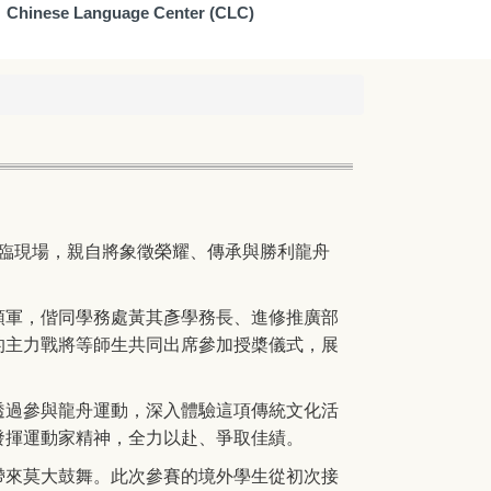
Chinese Language Center (CLC)
臨現場，親自將象徵榮耀、傳承與勝利龍舟
領軍，偕同學務處黃其彥學務長、進修推廣部
的主力戰將等師生共同出席參加授槳儀式，展
透過參與龍舟運動，深入體驗這項傳統文化活
發揮運動家精神，全力以赴、爭取佳績。
帶來莫大鼓舞。此次參賽的境外學生從初次接