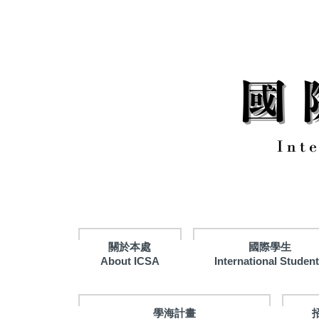
跳
到
主
要
內
容
區
關於本處
國際學生
About ICSA
International Studen
學海計畫