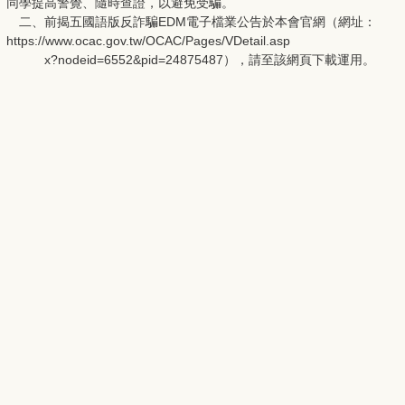
同學提高警覺、隨時查證，以避免受騙。
二、前揭五國語版反詐騙EDM電子檔業公告於本會官網（網址：
https://www.ocac.gov.tw/OCAC/Pages/VDetail.asp
x?nodeid=6552&pid=24875487），請至該網頁下載運用。