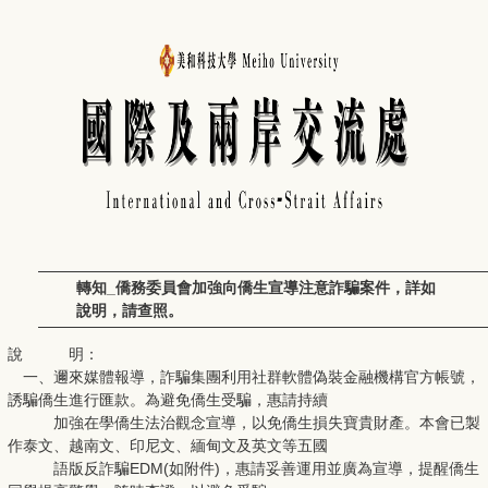
轉知_僑務委員會加強向僑生宣導注意詐騙案件，詳如
說明，請查照。
說 明：
一、邇來媒體報導，詐騙集團利用社群軟體偽裝金融機構官方帳號，
誘騙僑生進行匯款。為避免僑生受騙，惠請持續
加強在學僑生法治觀念宣導，以免僑生損失寶貴財產。本會已製
作泰文、越南文、印尼文、緬甸文及英文等五國
語版反詐騙EDM(如附件)，惠請妥善運用並廣為宣導，提醒僑生